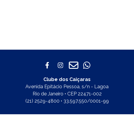
Clube dos Caiçaras
Avenida Epitácio Pessoa, s/n - Lagoa
Rio de Janeiro • CEP 22471-002
(21) 2529-4800 • 33.597.550/0001-99