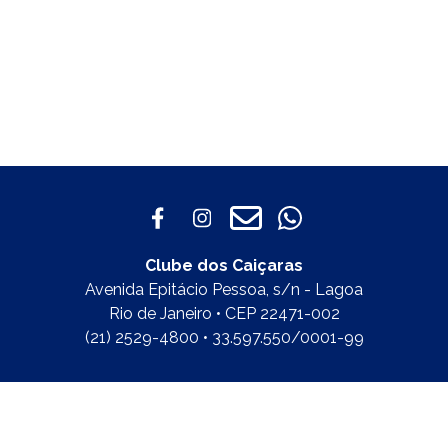
Clube dos Caiçaras
Avenida Epitácio Pessoa, s/n - Lagoa
Rio de Janeiro • CEP 22471-002
(21) 2529-4800 • 33.597.550/0001-99