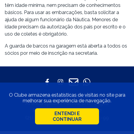
têm idade mínima, nem precisam de conhecimentos
básicos. Para usar as embarcações, basta solicitar a
ajuda de algum funcionário da Náutica. Menores de
idade precisam da autorização dos pais por escrito e o
uso de coletes é obrigatório.
A guarda de barcos na garagem está aberta a todos os
sócios por meio de inscrição na secretaria.
O Clube armazena estatísticas de visitas no site para
Clube dos Caiçaras
melhorar sua experiência de navegação.
Avenida Epitácio Pessoa, s/n - Lagoa
Rio de Janeiro • CEP 22471-002
ENTENDI E
(21) 2529-4800 • 33.597.550/0001-99
CONTINUAR