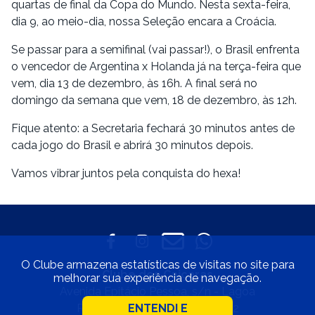
quartas de final da Copa do Mundo. Nesta sexta-feira,
dia 9, ao meio-dia, nossa Seleção encara a Croácia.
Se passar para a semifinal (vai passar!), o Brasil enfrenta
o vencedor de Argentina x Holanda já na terça-feira que
vem, dia 13 de dezembro, às 16h. A final será no
domingo da semana que vem, 18 de dezembro, às 12h.
Fique atento: a Secretaria fechará 30 minutos antes de
cada jogo do Brasil e abrirá 30 minutos depois.
Vamos vibrar juntos pela conquista do hexa!
O Clube armazena estatísticas de visitas no site para
Clube dos Caiçaras
melhorar sua experiência de navegação.
Avenida Epitácio Pessoa, s/n - Lagoa
Rio de Janeiro • CEP 22471-002
ENTENDI E