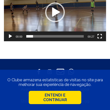
00:00
00:27
O Clube armazena estatísticas de visitas no site para
Clube dos Caiçaras
melhorar sua experiência de navegação.
Avenida Epitácio Pessoa, s/n - Lagoa
Rio de Janeiro • CEP 22471-002
ENTENDI E
CONTINUAR
(21) 2529-4800 • 33.597.550/0001-99