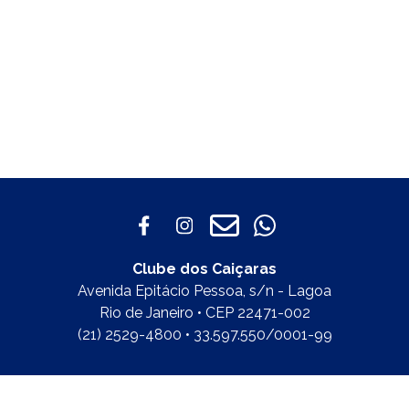
Clube dos Caiçaras
Avenida Epitácio Pessoa, s/n - Lagoa
Rio de Janeiro • CEP 22471-002
(21) 2529-4800 • 33.597.550/0001-99