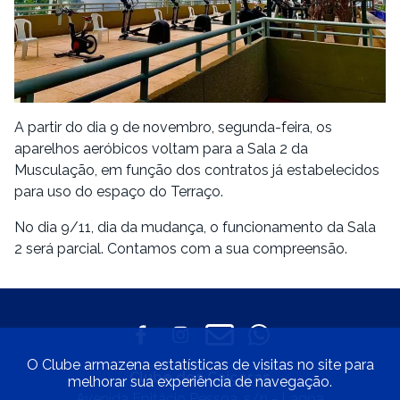
A partir do dia 9 de novembro, segunda-feira, os
aparelhos aeróbicos voltam para a Sala 2 da
Musculação, em função dos contratos já estabelecidos
para uso do espaço do Terraço.
No dia 9/11, dia da mudança, o funcionamento da Sala
2 será parcial. Contamos com a sua compreensão.
O Clube armazena estatísticas de visitas no site para
Clube dos Caiçaras
melhorar sua experiência de navegação.
Avenida Epitácio Pessoa, s/n - Lagoa