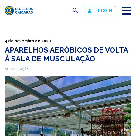
busca
LOGIN
Clube
dos
Caiçaras
4 de novembro de 2020
APARELHOS AERÓBICOS DE VOLTA
À SALA DE MUSCULAÇÃO
MUSCULAÇÃO