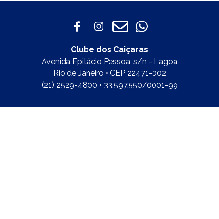
Clube dos Caiçaras
Avenida Epitácio Pessoa, s/n - Lagoa
Rio de Janeiro • CEP 22471-002
(21) 2529-4800 • 33.597.550/0001-99