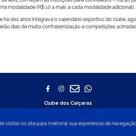
a modalidade (R$ 10 a mais a cada modalidade adicional).
e há dez anos integrava o calendário esportivo do clube, ag
Serão dias de muita confraternização e competições acirradas.
Clube dos Caiçaras
Avenida Epitácio Pessoa, s/n - Lagoa
Rio de Janeiro • CEP 22471-002
e visitas no site para melhorar sua experiência de navegaçã
(21) 2529-4800 • 33.597.550/0001-99