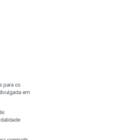
s para os
divulgada em
rês
odalidade
ara competir