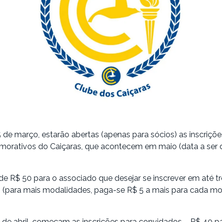
5 de março, estarão abertas (apenas para sócios) as inscriçõe
orativos do Caiçaras, que acontecem em maio (data a ser 
 de R$ 50 para o associado que desejar se inscrever em até t
 (para mais modalidades, paga-se R$ 5 a mais para cada m
15 de abril, começam as inscrições para convidados – R$ 40 p