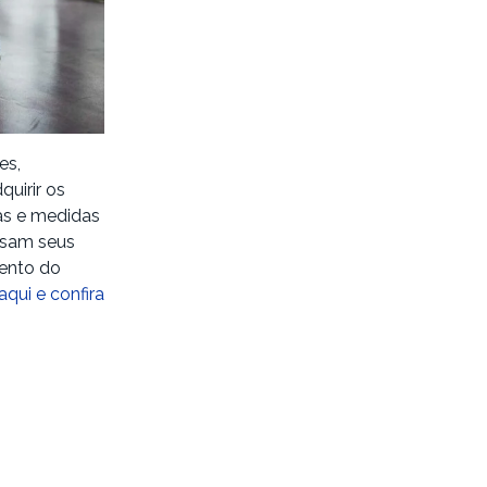
es,
uirir os
sas e medidas
 usam seus
mento do
aqui e confira