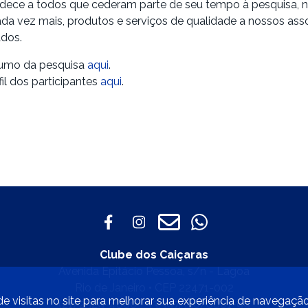
dece a todos que cederam parte de seu tempo à pesquisa, 
cada vez mais, produtos e serviços de qualidade a nossos ass
dos.
sumo da pesquisa
aqui
.
fil dos participantes
aqui
.
Clube dos Caiçaras
Avenida Epitácio Pessoa, s/n - Lagoa
Rio de Janeiro • CEP 22471-002
e visitas no site para melhorar sua experiência de navegaçã
(21) 2529-4800 • 33.597.550/0001-99