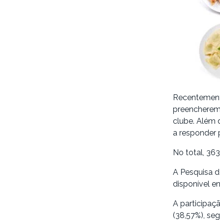
Recentement
preencherem 
clube. Além 
a responder 
No total, 36
A Pesquisa d
disponível en
A participaç
(38,57%), seg