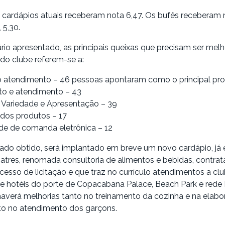
 cardápios atuais receberam nota 6,47. Os bufês receberam n
 5,30.
rio apresentado, as principais queixas que precisam ser mel
 do clube referem-se a:
 atendimento – 46 pessoas apontaram como o principal pr
to e atendimento – 43
 Variedade e Apresentação – 39
 dos produtos – 17
e de comanda eletrônica – 12
ado obtido, será implantado em breve um novo cardápio, já
natres, renomada consultoria de alimentos e bebidas, contra
cesso de licitação e que traz no currículo atendimentos a clu
 e hotéis do porte de Copacabana Palace, Beach Park e rede
haverá melhorias tanto no treinamento da cozinha e na elab
to no atendimento dos garçons.