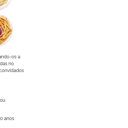
ando-os a
idas no
m convidados
cou
60 anos