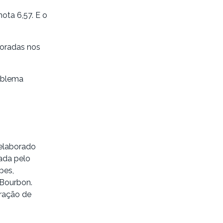
ota 6,57. E o
horadas nos
oblema
 elaborado
tada pelo
bes,
 Bourbon.
oração de