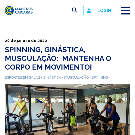
busca
LOGIN
Clube
dos
Caiçaras
20 de janeiro de 2022
SPINNING, GINÁSTICA,
MUSCULAÇÃO: MANTENHA O
CORPO EM MOVIMENTO!
ESPORTES EM SALAS
GINÁSTICA
MUSCULAÇÃO
SPINNING