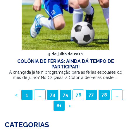
9 de julho de 2018
COLÔNIA DE FÉRIAS: AINDA DÁ TEMPO DE
PARTICIPAR!
A criançada já tem programação para as férias escolares do
mês de julho? No Caiçaras, a Colônia de Férias deste […]
PAGINAÇÃO
<
1
…
74
75
76
77
78
…
DE
81
>
POSTS
CATEGORIAS