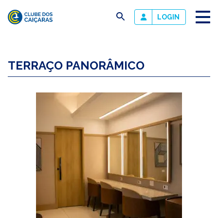
busca
LOGIN
Clube
dos
TERRAÇO PANORÂMICO
Caiçaras