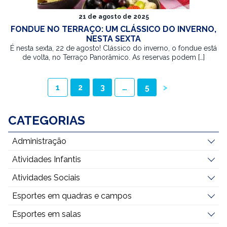
21 de agosto de 2025
FONDUE NO TERRAÇO: UM CLÁSSICO DO INVERNO,
NESTA SEXTA
É nesta sexta, 22 de agosto! Clássico do inverno, o fondue está
de volta, no Terraço Panorâmico. As reservas podem […]
PAGINAÇÃO
1
2
3
…
5
>
DE
POSTS
CATEGORIAS
Administração
Atividades Infantis
Atividades Sociais
Esportes em quadras e campos
Esportes em salas