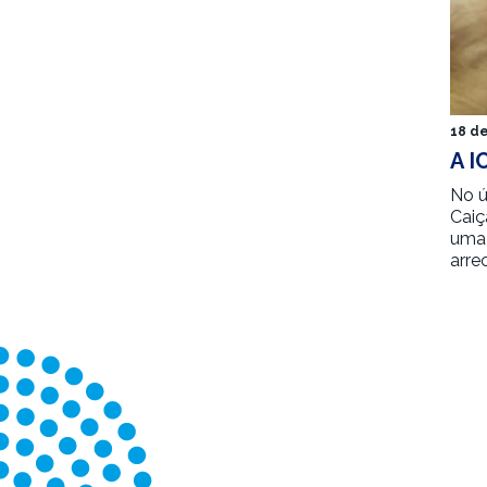
18 d
A I
No ú
Caiç
uma 
arre
PAGINAÇÃO
DE
POSTS