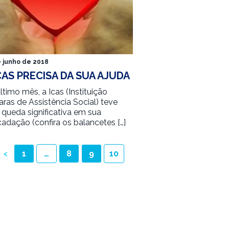
e junho de 2018
CAS PRECISA DA SUA AJUDA
ltimo mês, a Icas (Instituição
aras de Assistência Social) teve
queda significativa em sua
cadação (confira os balancetes […]
<
1
…
8
9
10