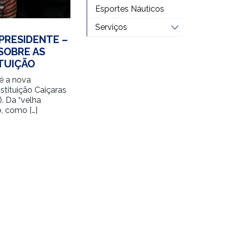
Esportes Náuticos
Serviços
 PRESIDENTE –
SOBRE AS
ITUIÇÃO
 é a nova
nstituição Caiçaras
). Da “velha
o, como […]