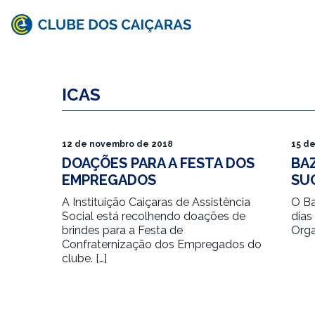
Clube
dos
ICAS
Caiçaras
12 de novembro de 2018
15 d
DOAÇÕES PARA A FESTA DOS
BA
EMPREGADOS
SU
A Instituição Caiçaras de Assistência
O Ba
Social está recolhendo doações de
dias
brindes para a Festa de
Orga
Confraternização dos Empregados do
clube. […]