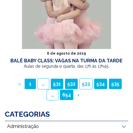
6 de agosto de 2019
BALÉ BABY CLASS: VAGAS NA TURMA DA TARDE
Aulas de segunda e quarta, das 17h às 17h45.
PAGINAÇÃO
<
1
…
531
532
533
534
535
DE
…
654
>
POSTS
CATEGORIAS
Administração