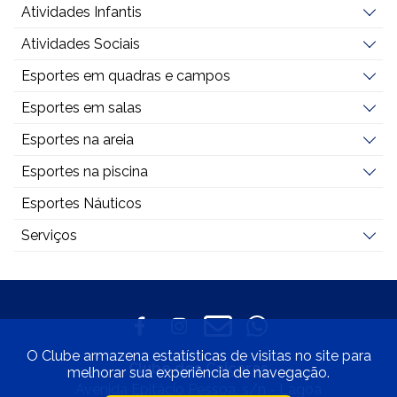
Atividades Infantis
Atividades Sociais
Esportes em quadras e campos
Esportes em salas
Esportes na areia
Esportes na piscina
Esportes Náuticos
Serviços
O Clube armazena estatísticas de visitas no site para
Clube dos Caiçaras
melhorar sua experiência de navegação.
Avenida Epitácio Pessoa, s/n - Lagoa